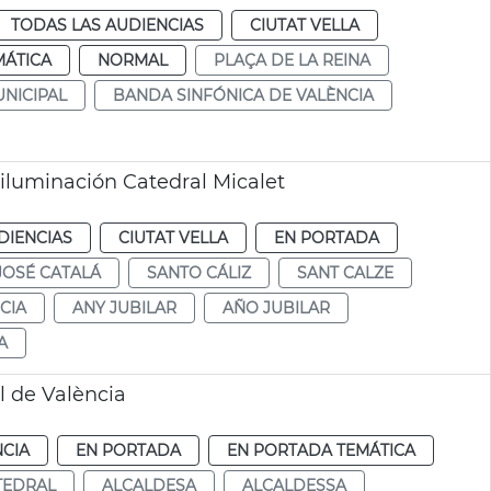
TODAS LAS AUDIENCIAS
CIUTAT VELLA
MÁTICA
NORMAL
PLAÇA DE LA REINA
NICIPAL
BANDA SINFÓNICA DE VALÈNCIA
iluminación Catedral Micalet
DIENCIAS
CIUTAT VELLA
EN PORTADA
JOSÉ CATALÁ
SANTO CÁLIZ
SANT CALZE
CIA
ANY JUBILAR
AÑO JUBILAR
A
l de València
NCIA
EN PORTADA
EN PORTADA TEMÁTICA
TEDRAL
ALCALDESA
ALCALDESSA