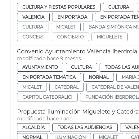
CULTURA Y FIESTAS POPULARES
CULTURA
VALENCIA
EN PORTADA
EN PORTADA TE
CULTURA
MICALET
BANDA SIMFÒNICA MU
CONCERT
CONCIERTO
MIGUELETE
Convenio Ayuntamiento València Iberdrola 
modificado hace 9 meses
AYUNTAMIENTO
CULTURA
TODAS LAS AU
EN PORTADA TEMÁTICA
NORMAL
MARÍA 
MICALET
CATEDRAL
CATEDRAL DE VALÈN
CAPITOL CATEDRALICI
FUNDACIÓN IBERDROL
Propuesta iluminación Miguelete y Catedra
modificado hace 1 año
ALCALDÍA
TODAS LAS AUDIENCIAS
VALE
NORMAL
ILUMINACIÓN
MICALET
CA