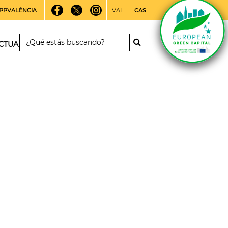
PPVALÈNCIA
VAL
CAS
CTUALIDAD