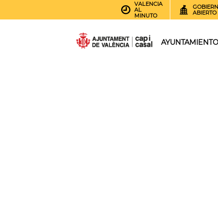
VALENCIA
GOBIER
AL
ABIERTO
MINUTO
AYUNTAMIENT