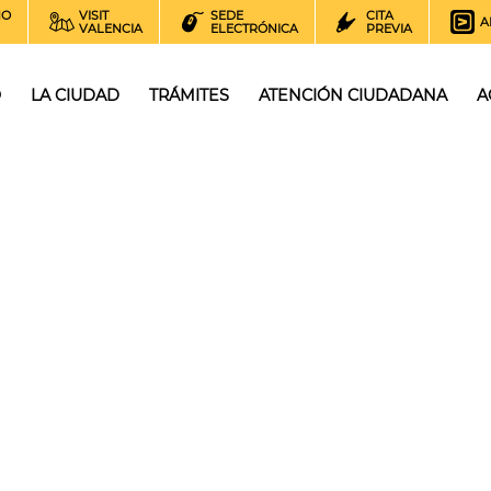
NO
VISIT
SEDE
CITA
A
VALENCIA
ELECTRÓNICA
PREVIA
O
LA CIUDAD
TRÁMITES
ATENCIÓN CIUDADANA
A