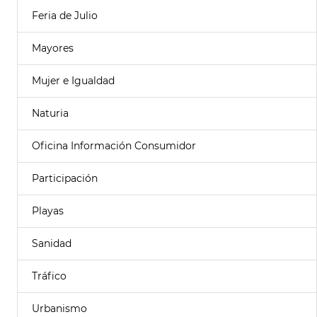
Feria de Julio
Mayores
Mujer e Igualdad
Naturia
Oficina Información Consumidor
Participación
Playas
Sanidad
Tráfico
Urbanismo