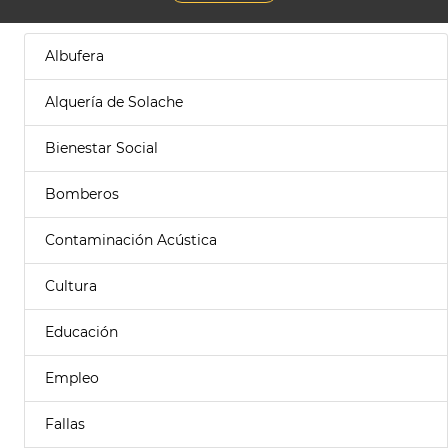
Albufera
Alquería de Solache
Bienestar Social
Bomberos
Contaminación Acústica
Cultura
Educación
Empleo
Fallas