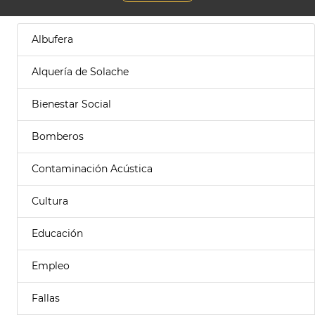
Albufera
Alquería de Solache
Bienestar Social
Bomberos
Contaminación Acústica
Cultura
Educación
Empleo
Fallas