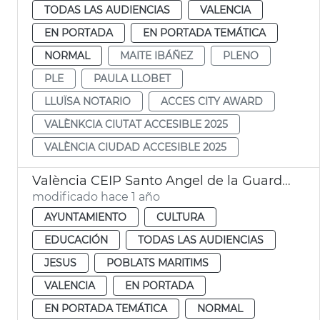
TODAS LAS AUDIENCIAS
VALENCIA
EN PORTADA
EN PORTADA TEMÁTICA
NORMAL
MAITE IBÁÑEZ
PLENO
PLE
PAULA LLOBET
LLUÏSA NOTARIO
ACCES CITY AWARD
VALÈNKCIA CIUTAT ACCESIBLE 2025
VALÈNCIA CIUDAD ACCESIBLE 2025
València CEIP Santo Angel de la Guarda y CEIP San José de Calasanz
modificado hace 1 año
AYUNTAMIENTO
CULTURA
EDUCACIÓN
TODAS LAS AUDIENCIAS
JESUS
POBLATS MARITIMS
VALENCIA
EN PORTADA
EN PORTADA TEMÁTICA
NORMAL