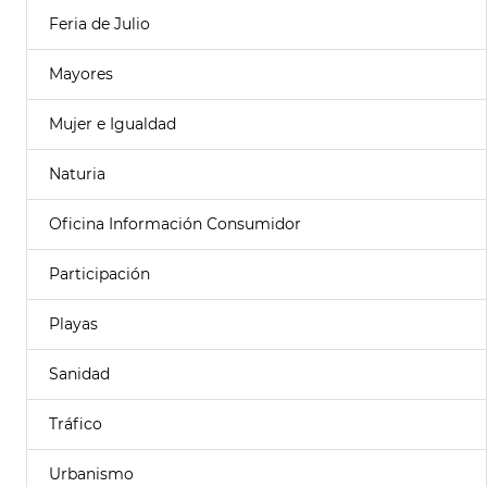
Feria de Julio
Mayores
Mujer e Igualdad
Naturia
Oficina Información Consumidor
Participación
Playas
Sanidad
Tráfico
Urbanismo