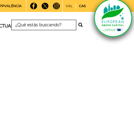
PPVALÈNCIA
VAL
CAS
CTUALIDAD