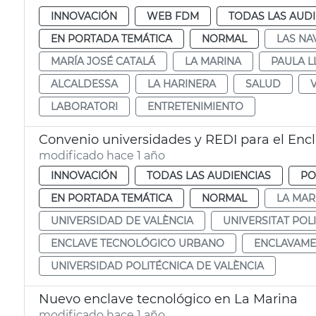
INNOVACIÓN
WEB FDM
TODAS LAS AUDI
EN PORTADA TEMÁTICA
NORMAL
LAS NA
MARÍA JOSÉ CATALÁ
LA MARINA
PAULA L
ALCALDESSA
LA HARINERA
SALUD
LABORATORI
ENTRETENIMIENTO
Convenio universidades y REDI para el Enc
modificado hace 1 año
INNOVACIÓN
TODAS LAS AUDIENCIAS
PO
EN PORTADA TEMÁTICA
NORMAL
LA MAR
UNIVERSIDAD DE VALÈNCIA
UNIVERSITAT POL
ENCLAVE TECNOLÓGICO URBANO
ENCLAVAME
UNIVERSIDAD POLITÉCNICA DE VALÈNCIA
Nuevo enclave tecnológico en La Marina
modificado hace 1 año