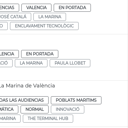
ENCIAS
VALENCIA
EN PORTADA
JOSÉ CATALÁ
LA MARINA
CO
ENCLAVAMENT TECNOLÒGIC
LENCIA
EN PORTADA
CIÓ
LA MARINA
PAULA LLOBET
La Marina de València
DAS LAS AUDIENCIAS
POBLATS MARITIMS
MÁTICA
NORMAL
INNOVACIÓ
 MARINA
THE TERMINAL HUB