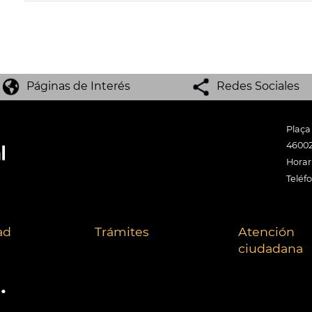
Páginas de Interés
Redes Sociales
Plaça
46002
Horari
Teléf
ad
Trámites
Atención
ciudadana
.