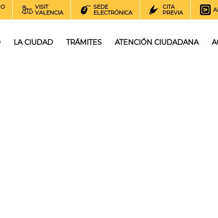
NO
VISIT
SEDE
CITA
A
VALENCIA
ELECTRÓNICA
PREVIA
O
LA CIUDAD
TRÁMITES
ATENCIÓN CIUDADANA
A