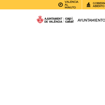
VALENCIA
GOBIER
AL
ABIERTO
MINUTO
AYUNTAMIENT