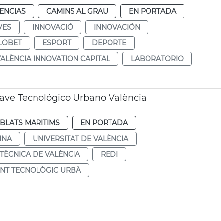
ENCIAS
CAMINS AL GRAU
EN PORTADA
VES
INNOVACIÓ
INNOVACIÓN
LOBET
ESPORT
DEPORTE
VALÈNCIA INNOVATION CAPITAL
LABORATORIO
lave Tecnológico Urbano València
BLATS MARITIMS
EN PORTADA
INA
UNIVERSITAT DE VALÈNCIA
ITÈCNICA DE VALÈNCIA
REDI
NT TECNOLÒGIC URBÀ