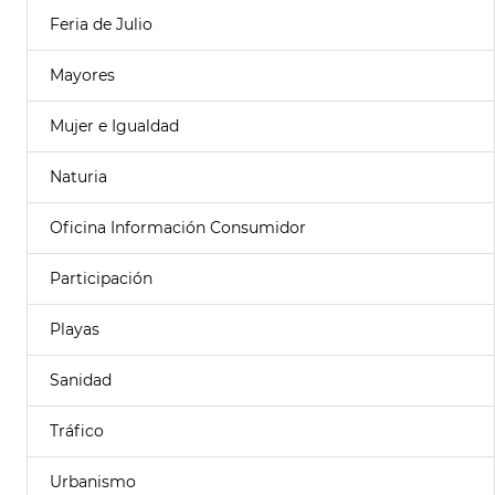
Feria de Julio
Mayores
Mujer e Igualdad
Naturia
Oficina Información Consumidor
Participación
Playas
Sanidad
Tráfico
Urbanismo