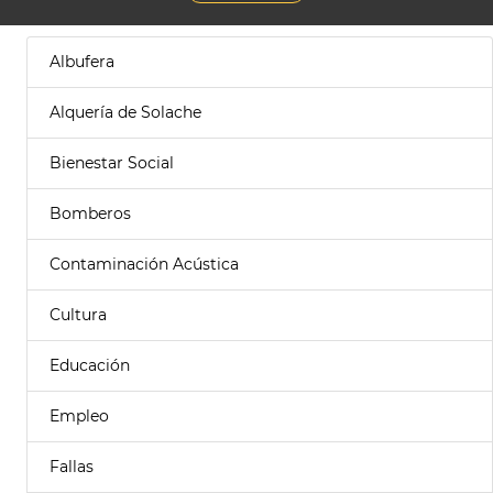
Albufera
Alquería de Solache
Bienestar Social
Bomberos
Contaminación Acústica
Cultura
Educación
Empleo
Fallas