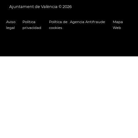
Ajuntament de València ©
2026
Aviso
Política
Política de
Agencia Antifraude
Mapa
legal
privacidad
cookies
Web