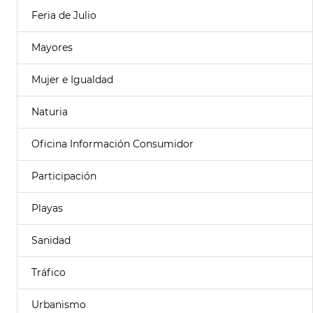
Feria de Julio
Mayores
Mujer e Igualdad
Naturia
Oficina Información Consumidor
Participación
Playas
Sanidad
Tráfico
Urbanismo