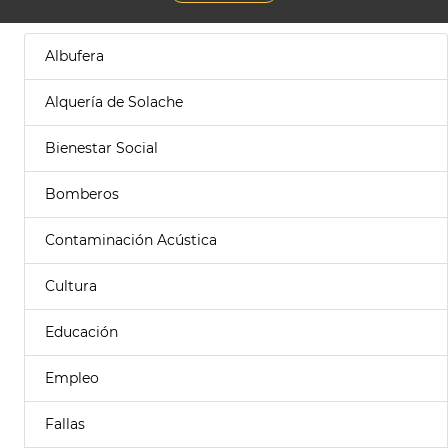
Albufera
Alquería de Solache
Bienestar Social
Bomberos
Contaminación Acústica
Cultura
Educación
Empleo
Fallas