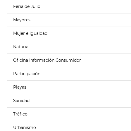
Feria de Julio
Mayores
Mujer e Igualdad
Naturia
Oficina Información Consumidor
Participación
Playas
Sanidad
Tráfico
Urbanismo