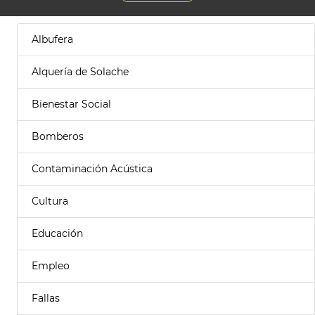
Albufera
Alquería de Solache
Bienestar Social
Bomberos
Contaminación Acústica
Cultura
Educación
Empleo
Fallas