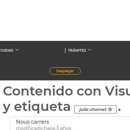
CIUDAD
TRÁMITES
Desplegar
Contenido con Vis
y etiqueta
.
julio chornet
Nous carrers
modificado hace 3 años