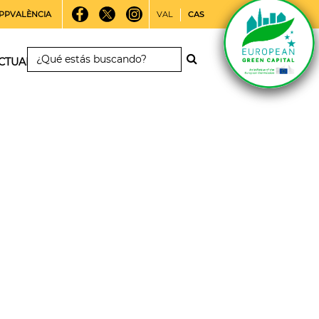
PPVALÈNCIA
VAL
CAS
CTUALIDAD