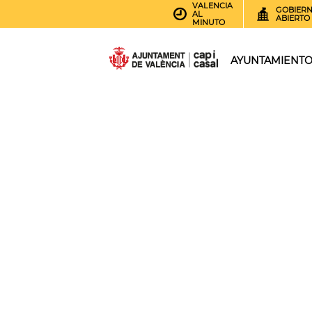
VALENCIA
GOBIER
AL
ABIERTO
MINUTO
AYUNTAMIENT