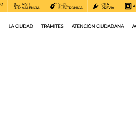
NO
VISIT
SEDE
CITA
A
VALENCIA
ELECTRÓNICA
PREVIA
O
LA CIUDAD
TRÁMITES
ATENCIÓN CIUDADANA
A