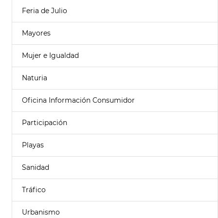
Feria de Julio
Mayores
Mujer e Igualdad
Naturia
Oficina Información Consumidor
Participación
Playas
Sanidad
Tráfico
Urbanismo