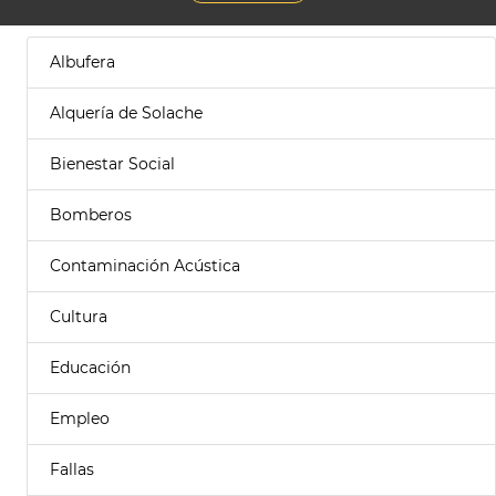
Albufera
Alquería de Solache
Bienestar Social
Bomberos
Contaminación Acústica
Cultura
Educación
Empleo
Fallas