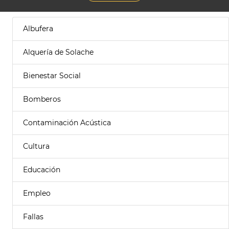
Albufera
Alquería de Solache
Bienestar Social
Bomberos
Contaminación Acústica
Cultura
Educación
Empleo
Fallas