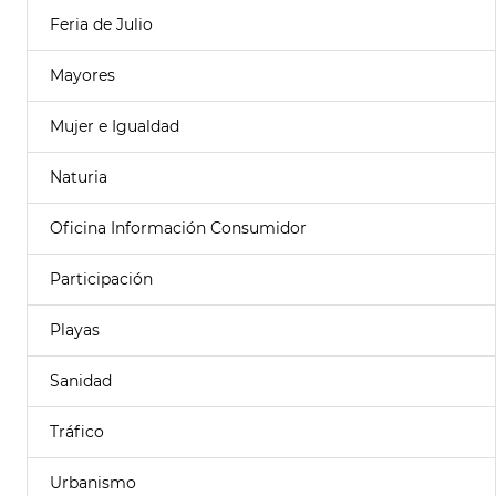
Feria de Julio
Mayores
Mujer e Igualdad
Naturia
Oficina Información Consumidor
Participación
Playas
Sanidad
Tráfico
Urbanismo