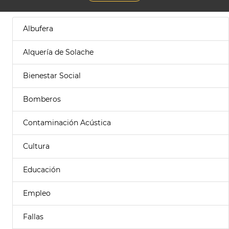
Albufera
Alquería de Solache
Bienestar Social
Bomberos
Contaminación Acústica
Cultura
Educación
Empleo
Fallas