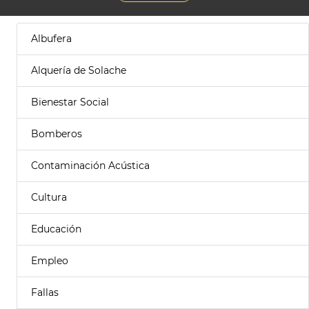
Albufera
Alquería de Solache
Bienestar Social
Bomberos
Contaminación Acústica
Cultura
Educación
Empleo
Fallas