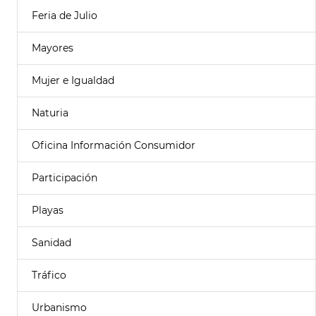
Feria de Julio
Mayores
Mujer e Igualdad
Naturia
Oficina Información Consumidor
Participación
Playas
Sanidad
Tráfico
Urbanismo