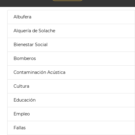
Albufera
Alquería de Solache
Bienestar Social
Bomberos
Contaminación Acústica
Cultura
Educación
Empleo
Fallas