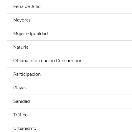
Feria de Julio
Mayores
Mujer e Igualdad
Naturia
Oficina Información Consumidor
Participación
Playas
Sanidad
Tráfico
Urbanismo