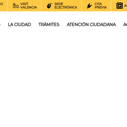
NO
VISIT
SEDE
CITA
A
VALENCIA
ELECTRÓNICA
PREVIA
O
LA CIUDAD
TRÁMITES
ATENCIÓN CIUDADANA
A