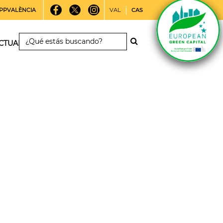
PPVALÈNCIA
VAL
CAS
CTUALIDAD