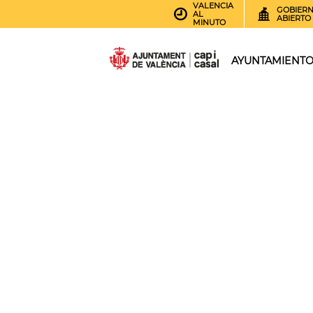
VALENCIA
GOBIER
AL
ABIERTO
MINUTO
AYUNTAMIENT