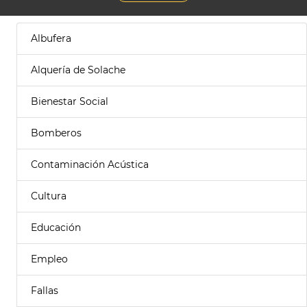
Albufera
Alquería de Solache
Bienestar Social
Bomberos
Contaminación Acústica
Cultura
Educación
Empleo
Fallas