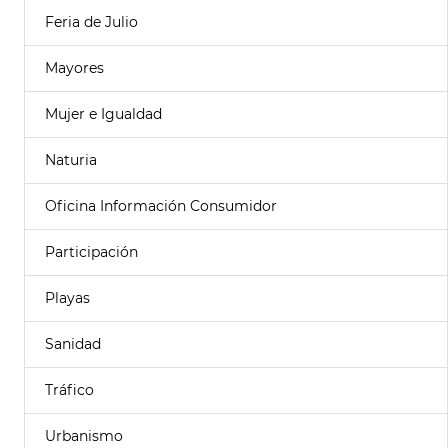
Feria de Julio
Mayores
Mujer e Igualdad
Naturia
Oficina Información Consumidor
Participación
Playas
Sanidad
Tráfico
Urbanismo