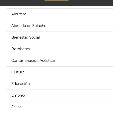
Albufera
Alquería de Solache
Bienestar Social
Bomberos
Contaminación Acústica
Cultura
Educación
Empleo
Fallas