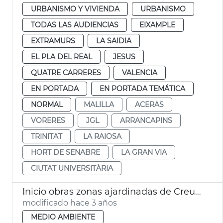
URBANISMO Y VIVIENDA
URBANISMO
TODAS LAS AUDIENCIAS
EIXAMPLE
EXTRAMURS
LA SAIDIA
EL PLA DEL REAL
JESUS
QUATRE CARRERES
VALENCIA
EN PORTADA
EN PORTADA TEMÁTICA
NORMAL
MALILLA
ACERAS
VORERES
JGL
ARRANCAPINS
TRINITAT
LA RAIOSA
HORT DE SENABRE
LA GRAN VIA
CIUTAT UNIVERSITÀRIA
Inicio obras zonas ajardinadas de Creu Coberta y l’Hort de Senabre
modificado hace 3 años
MEDIO AMBIENTE