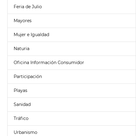
Feria de Julio
Mayores
Mujer e Igualdad
Naturia
Oficina Información Consumidor
Participación
Playas
Sanidad
Tráfico
Urbanismo