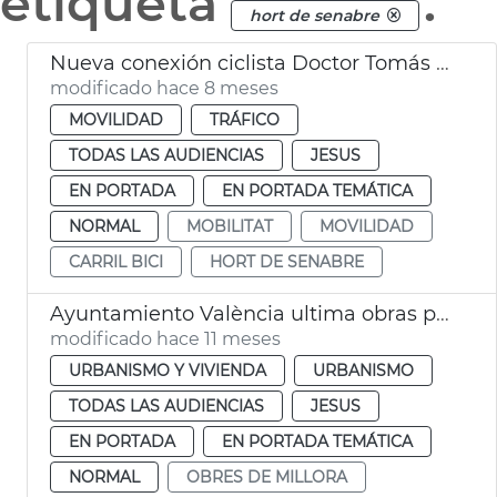
etiqueta
.
hort de senabre
Nueva conexión ciclista Doctor Tomás Sala València
modificado hace 8 meses
MOVILIDAD
TRÁFICO
TODAS LAS AUDIENCIAS
JESUS
EN PORTADA
EN PORTADA TEMÁTICA
NORMAL
MOBILITAT
MOVILIDAD
CARRIL BICI
HORT DE SENABRE
Ayuntamiento València ultima obras plaza Segovia
modificado hace 11 meses
URBANISMO Y VIVIENDA
URBANISMO
TODAS LAS AUDIENCIAS
JESUS
EN PORTADA
EN PORTADA TEMÁTICA
NORMAL
OBRES DE MILLORA