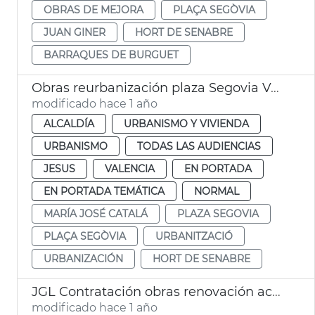
OBRAS DE MEJORA
PLAÇA SEGÒVIA
JUAN GINER
HORT DE SENABRE
BARRAQUES DE BURGUET
Obras reurbanización plaza Segovia València
modificado hace 1 año
ALCALDÍA
URBANISMO Y VIVIENDA
URBANISMO
TODAS LAS AUDIENCIAS
JESUS
VALENCIA
EN PORTADA
EN PORTADA TEMÁTICA
NORMAL
MARÍA JOSÉ CATALÁ
PLAZA SEGOVIA
PLAÇA SEGÒVIA
URBANITZACIÓ
URBANIZACIÓN
HORT DE SENABRE
JGL Contratación obras renovación aceras València
modificado hace 1 año