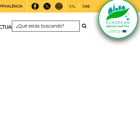
PPVALÈNCIA
VAL
CAS
CTUALIDAD