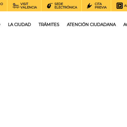
NO
VISIT
SEDE
CITA
A
VALENCIA
ELECTRÓNICA
PREVIA
O
LA CIUDAD
TRÁMITES
ATENCIÓN CIUDADANA
A