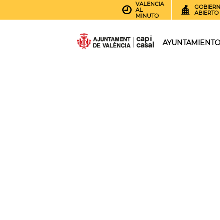
VALENCIA
GOBIER
AL
ABIERTO
MINUTO
AYUNTAMIENT