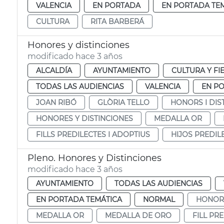
VALENCIA
EN PORTADA
EN PORTADA TE
CULTURA
RITA BARBERÁ
Honores y distinciones
modificado hace 3 años
ALCALDÍA
AYUNTAMIENTO
CULTURA Y FI
TODAS LAS AUDIENCIAS
VALENCIA
EN P
JOAN RIBÓ
GLÒRIA TELLO
HONORS I DIS
HONORES Y DISTINCIONES
MEDALLA OR
FILLS PREDILECTES I ADOPTIUS
HIJOS PREDIL
Pleno. Honores y Distinciones
modificado hace 3 años
AYUNTAMIENTO
TODAS LAS AUDIENCIAS
EN PORTADA TEMÁTICA
NORMAL
HONORS
MEDALLA OR
MEDALLA DE ORO
FILL PR