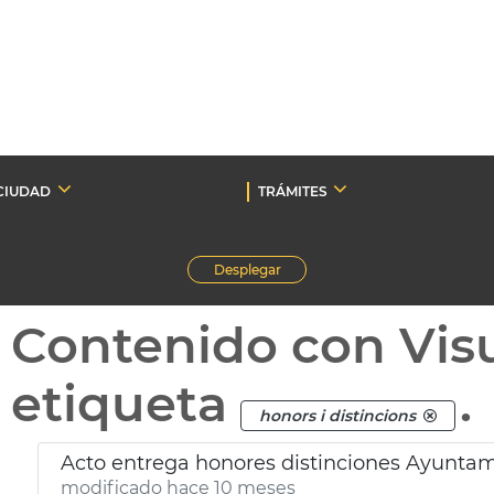
CIUDAD
TRÁMITES
Desplegar
Contenido con Vis
etiqueta
.
honors i distincions
Acto entrega honores distinciones Ayuntam
modificado hace 10 meses