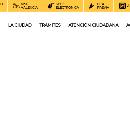
NO
VISIT
SEDE
CITA
A
VALENCIA
ELECTRÓNICA
PREVIA
O
LA CIUDAD
TRÁMITES
ATENCIÓN CIUDADANA
A