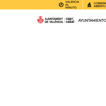
VALENCIA
GOBIER
AL
ABIERTO
MINUTO
AYUNTAMIENT