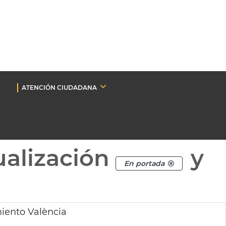
ATENCIÓN CIUDADANA
ualización
y
En portada
iento València