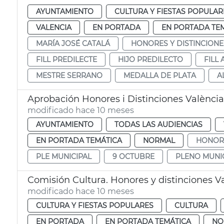
AYUNTAMIENTO
CULTURA Y FIESTAS POPULAR
VALENCIA
EN PORTADA
EN PORTADA TE
MARÍA JOSÉ CATALÁ
HONORES Y DISTINCIONE
FILL PREDILECTE
HIJO PREDILECTO
FILL
MESTRE SERRANO
MEDALLA DE PLATA
A
Aprobación Honores i Distinciones Valènci
modificado hace 10 meses
AYUNTAMIENTO
TODAS LAS AUDIENCIAS
EN PORTADA TEMÁTICA
NORMAL
HONORS
PLE MUNICIPAL
9 OCTUBRE
PLENO MUNI
Comisión Cultura. Honores y distinciones V
modificado hace 10 meses
CULTURA Y FIESTAS POPULARES
CULTURA
EN PORTADA
EN PORTADA TEMÁTICA
NO