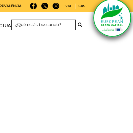
PPVALÈNCIA
VAL
CAS
CTUALIDAD