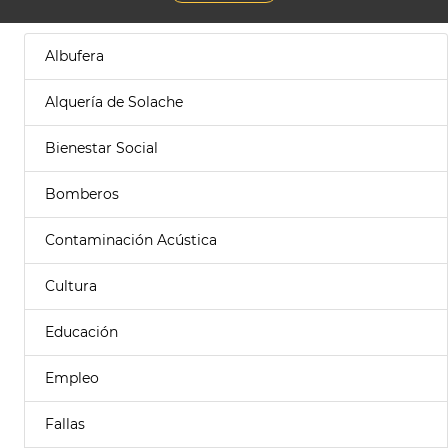
Albufera
Alquería de Solache
Bienestar Social
Bomberos
Contaminación Acústica
Cultura
Educación
Empleo
Fallas