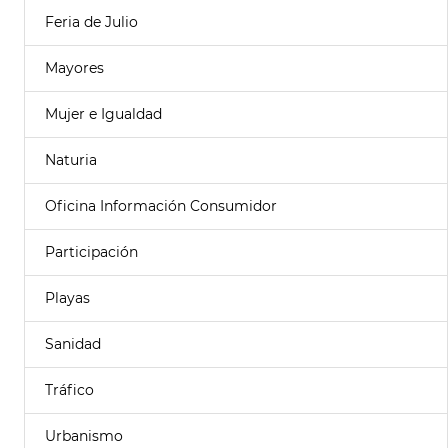
Feria de Julio
Mayores
Mujer e Igualdad
Naturia
Oficina Información Consumidor
Participación
Playas
Sanidad
Tráfico
Urbanismo