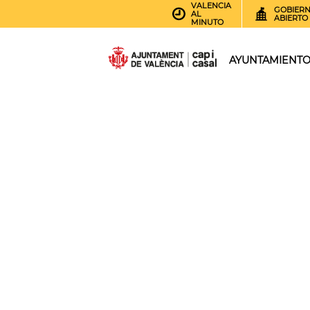
VALENCIA
GOBIER
AL
ABIERTO
MINUTO
AYUNTAMIENT