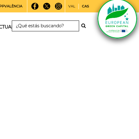
PPVALÈNCIA
VAL
CAS
CTUALIDAD