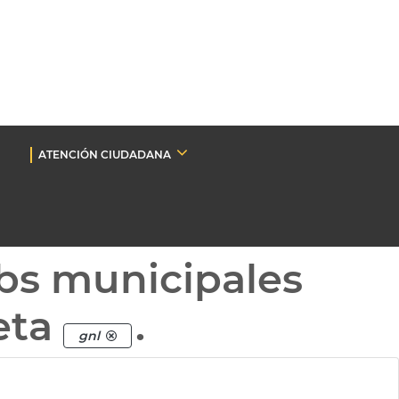
ATENCIÓN CIUDADANA
bs municipales
eta
.
gnl