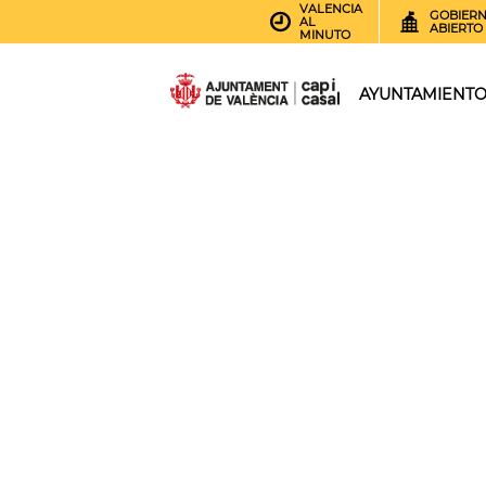
VALENCIA
GOBIER
AL
ABIERTO
MINUTO
AYUNTAMIENT