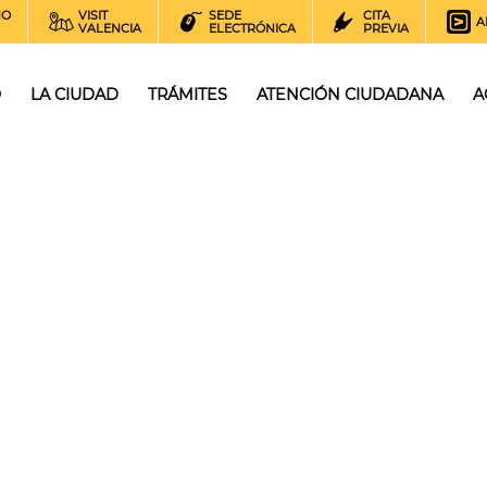
NO
VISIT
SEDE
CITA
A
VALENCIA
ELECTRÓNICA
PREVIA
O
LA CIUDAD
TRÁMITES
ATENCIÓN CIUDADANA
A