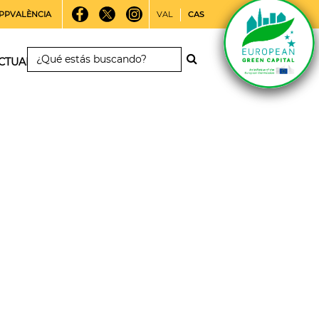
PPVALÈNCIA
VAL
CAS
CTUALIDAD