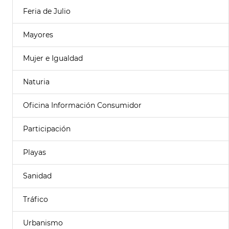
Feria de Julio
Mayores
Mujer e Igualdad
Naturia
Oficina Información Consumidor
Participación
Playas
Sanidad
Tráfico
Urbanismo