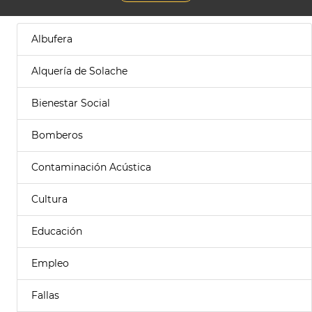
Albufera
Alquería de Solache
Bienestar Social
Bomberos
Contaminación Acústica
Cultura
Educación
Empleo
Fallas