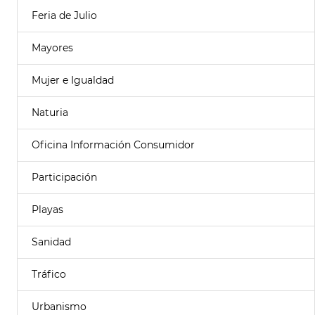
Feria de Julio
Mayores
Mujer e Igualdad
Naturia
Oficina Información Consumidor
Participación
Playas
Sanidad
Tráfico
Urbanismo