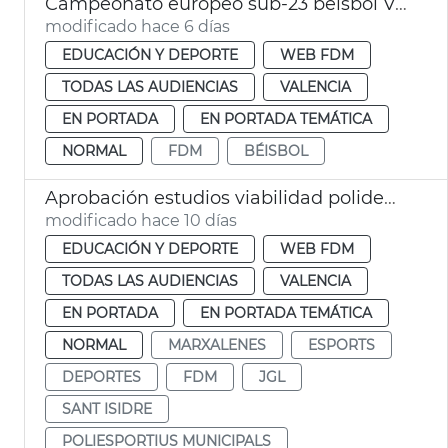
Campeonato europeo sub-23 béisbol València
modificado hace 6 días
EDUCACIÓN Y DEPORTE
WEB FDM
TODAS LAS AUDIENCIAS
VALENCIA
EN PORTADA
EN PORTADA TEMÁTICA
NORMAL
FDM
BÉISBOL
Aprobación estudios viabilidad polideportivos San Isidro Marxalenes
modificado hace 10 días
EDUCACIÓN Y DEPORTE
WEB FDM
TODAS LAS AUDIENCIAS
VALENCIA
EN PORTADA
EN PORTADA TEMÁTICA
NORMAL
MARXALENES
ESPORTS
DEPORTES
FDM
JGL
SANT ISIDRE
POLIESPORTIUS MUNICIPALS