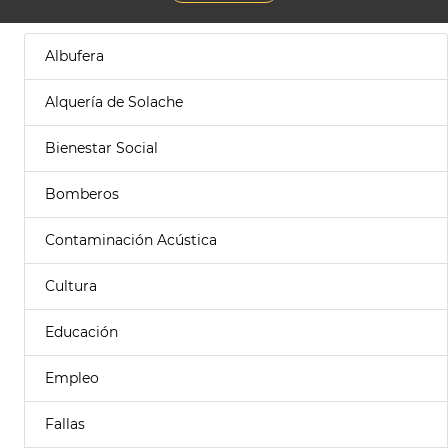
Albufera
Alquería de Solache
Bienestar Social
Bomberos
Contaminación Acústica
Cultura
Educación
Empleo
Fallas