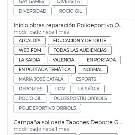
GAY GAMES
DIVERSITAT
DIVERSIDAD
ROCÍO GIL
Inicio obras reparación Polideportivo Orriols València
modificado hace 1 mes
ALCALDÍA
EDUCACIÓN Y DEPORTE
WEB FDM
TODAS LAS AUDIENCIAS
LA SAIDIA
VALENCIA
EN PORTADA
EN PORTADA TEMÁTICA
NORMAL
MARÍA JOSÉ CATALÁ
ESPORTS
DEPORTES
FDM
LA SAÏDIA
ROCÍO GIL
POLIESPORTIU ORRIOLS
POLIDEPORTIVO ORRIOLS
Campaña solidaria Tapones Deporte Gay Games
modificado hace 1 mes