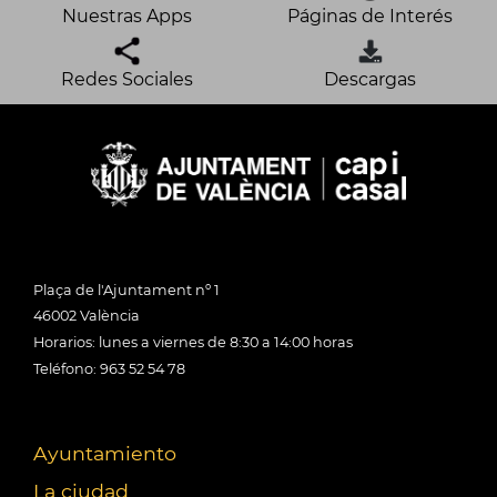
Nuestras Apps
Páginas de Interés
Redes Sociales
Descargas
Plaça de l'Ajuntament nº 1
46002 València
Horarios: lunes a viernes de 8:30 a 14:00 horas
Teléfono: 963 52 54 78
Ayuntamiento
La ciudad