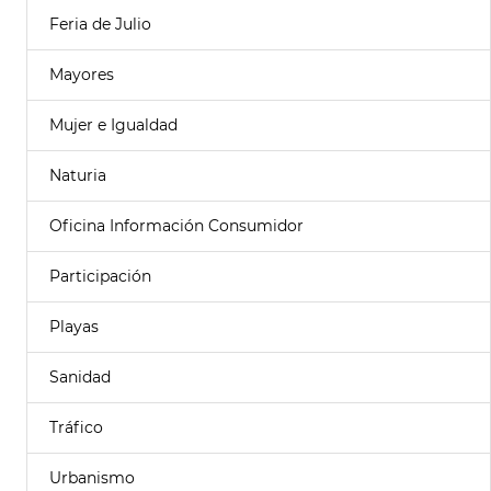
Feria de Julio
Mayores
Mujer e Igualdad
Naturia
Oficina Información Consumidor
Participación
Playas
Sanidad
Tráfico
Urbanismo