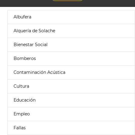
Albufera
Alquería de Solache
Bienestar Social
Bomberos
Contaminación Acústica
Cultura
Educación
Empleo
Fallas