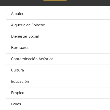
Albufera
Alquería de Solache
Bienestar Social
Bomberos
Contaminación Acústica
Cultura
Educación
Empleo
Fallas