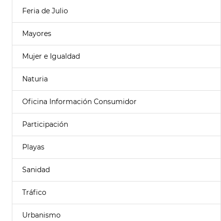
Feria de Julio
Mayores
Mujer e Igualdad
Naturia
Oficina Información Consumidor
Participación
Playas
Sanidad
Tráfico
Urbanismo