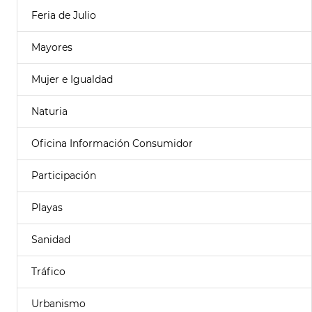
Feria de Julio
Mayores
Mujer e Igualdad
Naturia
Oficina Información Consumidor
Participación
Playas
Sanidad
Tráfico
Urbanismo