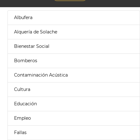
Albufera
Alquería de Solache
Bienestar Social
Bomberos
Contaminación Acústica
Cultura
Educación
Empleo
Fallas