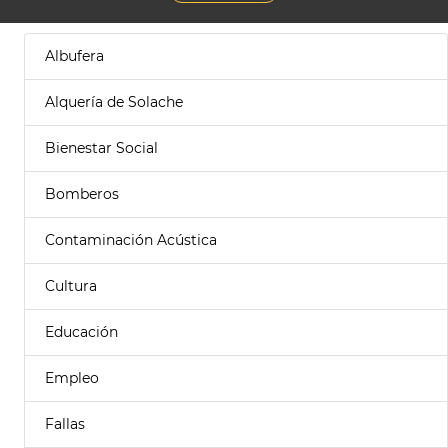
Albufera
Alquería de Solache
Bienestar Social
Bomberos
Contaminación Acústica
Cultura
Educación
Empleo
Fallas