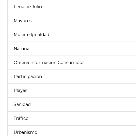
Feria de Julio
Mayores
Mujer e Igualdad
Naturia
Oficina Información Consumidor
Participación
Playas
Sanidad
Tráfico
Urbanismo