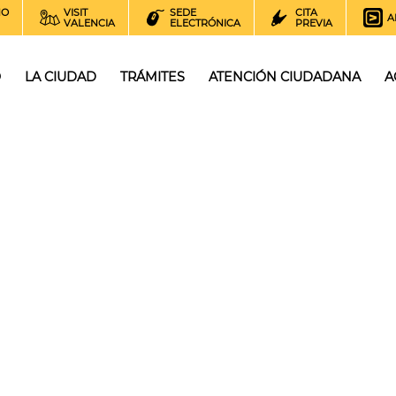
NO
VISIT
SEDE
CITA
A
VALENCIA
ELECTRÓNICA
PREVIA
O
LA CIUDAD
TRÁMITES
ATENCIÓN CIUDADANA
A