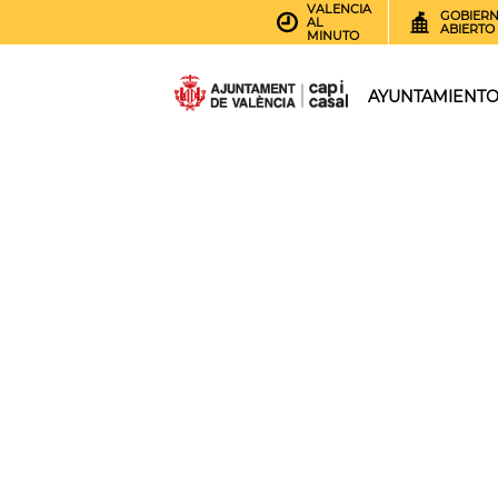
VALENCIA
GOBIER
AL
ABIERTO
MINUTO
AYUNTAMIENT