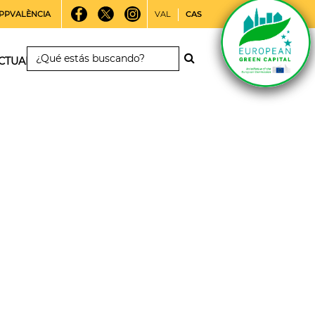
PPVALÈNCIA
VAL
CAS
CTUALIDAD