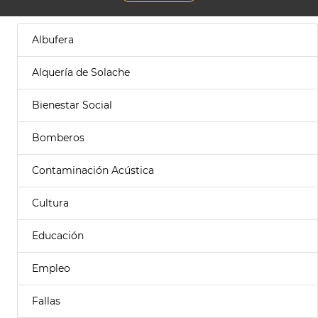
Albufera
Alquería de Solache
Bienestar Social
Bomberos
Contaminación Acústica
Cultura
Educación
Empleo
Fallas