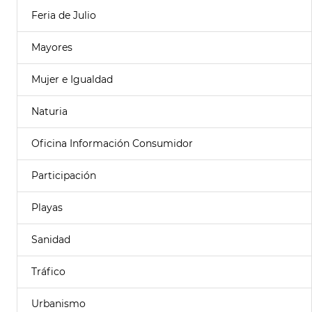
Feria de Julio
Mayores
Mujer e Igualdad
Naturia
Oficina Información Consumidor
Participación
Playas
Sanidad
Tráfico
Urbanismo