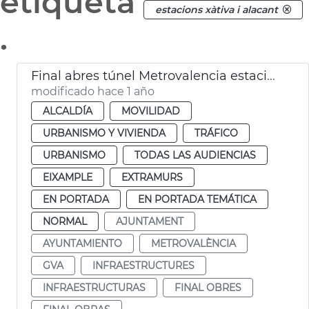
etiqueta
estacions xàtiva i alacant
.
Final abres túnel Metrovalencia estaciones de Xàtiva y Alicante
modificado hace 1 año
ALCALDÍA
MOVILIDAD
URBANISMO Y VIVIENDA
TRÁFICO
URBANISMO
TODAS LAS AUDIENCIAS
EIXAMPLE
EXTRAMURS
EN PORTADA
EN PORTADA TEMÁTICA
NORMAL
AJUNTAMENT
AYUNTAMIENTO
METROVALÈNCIA
GVA
INFRAESTRUCTURES
INFRAESTRUCTURAS
FINAL OBRES