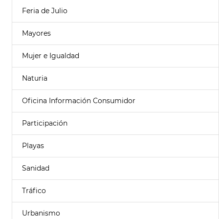
Feria de Julio
Mayores
Mujer e Igualdad
Naturia
Oficina Información Consumidor
Participación
Playas
Sanidad
Tráfico
Urbanismo