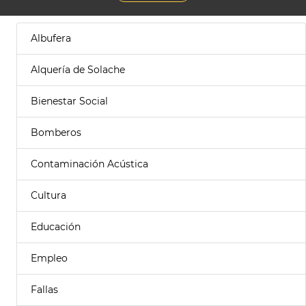
Albufera
Alquería de Solache
Bienestar Social
Bomberos
Contaminación Acústica
Cultura
Educación
Empleo
Fallas