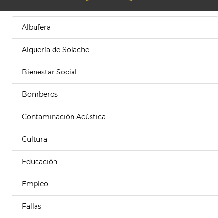
Albufera
Alquería de Solache
Bienestar Social
Bomberos
Contaminación Acústica
Cultura
Educación
Empleo
Fallas