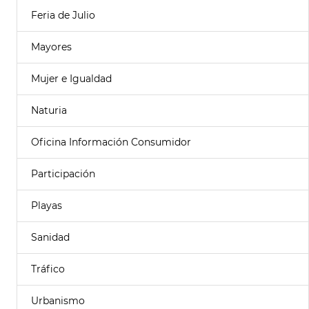
Feria de Julio
Mayores
Mujer e Igualdad
Naturia
Oficina Información Consumidor
Participación
Playas
Sanidad
Tráfico
Urbanismo