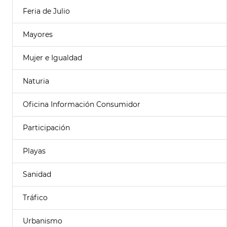
Feria de Julio
Mayores
Mujer e Igualdad
Naturia
Oficina Información Consumidor
Participación
Playas
Sanidad
Tráfico
Urbanismo