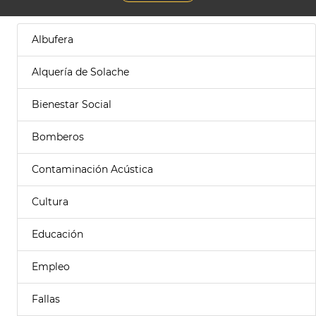
Albufera
Alquería de Solache
Bienestar Social
Bomberos
Contaminación Acústica
Cultura
Educación
Empleo
Fallas