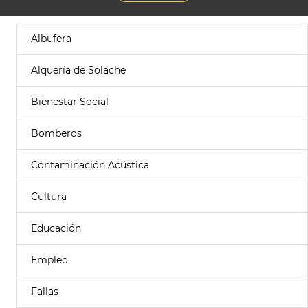
Albufera
Alquería de Solache
Bienestar Social
Bomberos
Contaminación Acústica
Cultura
Educación
Empleo
Fallas