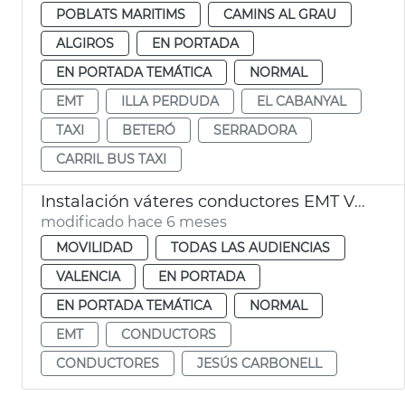
POBLATS MARITIMS
CAMINS AL GRAU
ALGIROS
EN PORTADA
EN PORTADA TEMÁTICA
NORMAL
EMT
ILLA PERDUDA
EL CABANYAL
TAXI
BETERÓ
SERRADORA
CARRIL BUS TAXI
Instalación váteres conductores EMT València
modificado hace 6 meses
MOVILIDAD
TODAS LAS AUDIENCIAS
VALENCIA
EN PORTADA
EN PORTADA TEMÁTICA
NORMAL
EMT
CONDUCTORS
CONDUCTORES
JESÚS CARBONELL