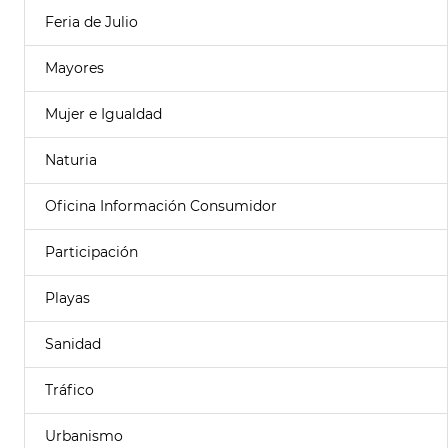
Feria de Julio
Mayores
Mujer e Igualdad
Naturia
Oficina Información Consumidor
Participación
Playas
Sanidad
Tráfico
Urbanismo