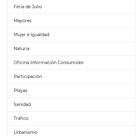
Feria de Julio
Mayores
Mujer e Igualdad
Naturia
Oficina Información Consumidor
Participación
Playas
Sanidad
Tráfico
Urbanismo