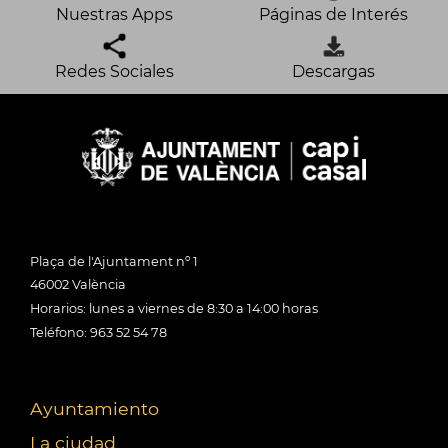
Nuestras Apps
Páginas de Interés
Redes Sociales
Descargas
Plaça de l'Ajuntament nº 1
46002 València
Horarios: lunes a viernes de 8:30 a 14:00 horas
Teléfono: 963 52 54 78
Ayuntamiento
La ciudad