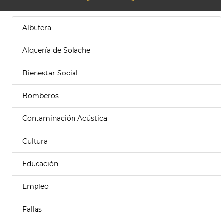
Albufera
Alquería de Solache
Bienestar Social
Bomberos
Contaminación Acústica
Cultura
Educación
Empleo
Fallas