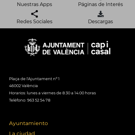
Nuestras Apps
Páginas de Interés
Redes Sociales
Descargas
Plaça de l'Ajuntament nº 1
46002 València
Horarios: lunes a viernes de 8:30 a 14:00 horas
Teléfono: 963 52 54 78
Ayuntamiento
La ciudad