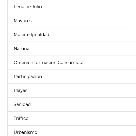
Feria de Julio
Mayores
Mujer e Igualdad
Naturia
Oficina Información Consumidor
Participación
Playas
Sanidad
Tráfico
Urbanismo