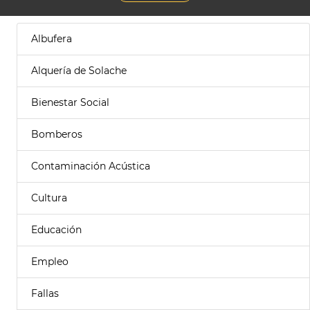
Albufera
Alquería de Solache
Bienestar Social
Bomberos
Contaminación Acústica
Cultura
Educación
Empleo
Fallas