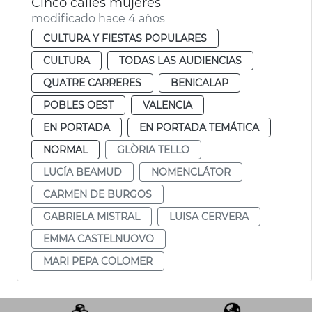
Cinco calles mujeres
modificado hace 4 años
CULTURA Y FIESTAS POPULARES
CULTURA
TODAS LAS AUDIENCIAS
QUATRE CARRERES
BENICALAP
POBLES OEST
VALENCIA
EN PORTADA
EN PORTADA TEMÁTICA
NORMAL
GLÒRIA TELLO
LUCÍA BEAMUD
NOMENCLÁTOR
CARMEN DE BURGOS
GABRIELA MISTRAL
LUISA CERVERA
EMMA CASTELNUOVO
MARI PEPA COLOMER