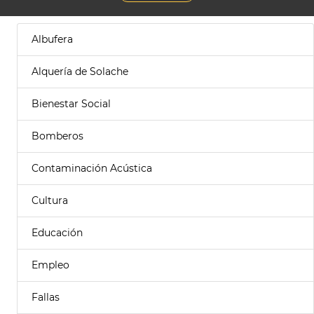
Albufera
Alquería de Solache
Bienestar Social
Bomberos
Contaminación Acústica
Cultura
Educación
Empleo
Fallas