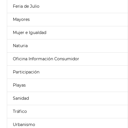
Feria de Julio
Mayores
Mujer e Igualdad
Naturia
Oficina Información Consumidor
Participación
Playas
Sanidad
Tráfico
Urbanismo