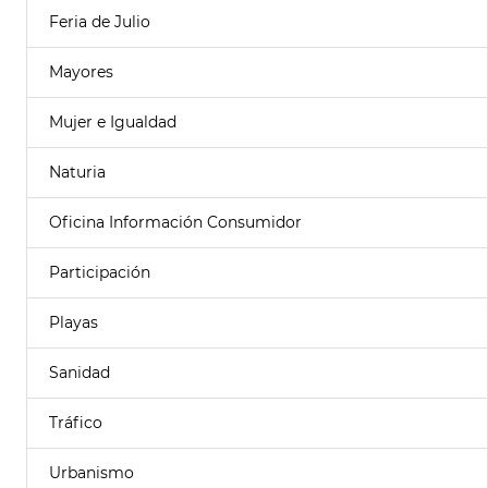
Feria de Julio
Mayores
Mujer e Igualdad
Naturia
Oficina Información Consumidor
Participación
Playas
Sanidad
Tráfico
Urbanismo