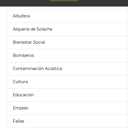
Albufera
Alquería de Solache
Bienestar Social
Bomberos
Contaminación Acústica
Cultura
Educación
Empleo
Fallas