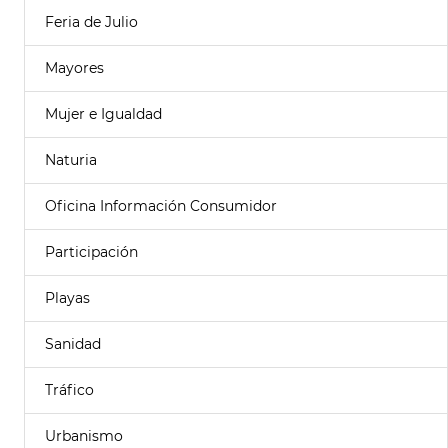
Feria de Julio
Mayores
Mujer e Igualdad
Naturia
Oficina Información Consumidor
Participación
Playas
Sanidad
Tráfico
Urbanismo