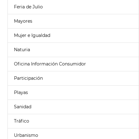
Feria de Julio
Mayores
Mujer e Igualdad
Naturia
Oficina Información Consumidor
Participación
Playas
Sanidad
Tráfico
Urbanismo