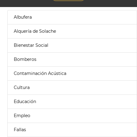
Albufera
Alquería de Solache
Bienestar Social
Bomberos
Contaminación Acústica
Cultura
Educación
Empleo
Fallas