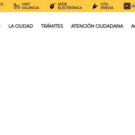
NO
VISIT
SEDE
CITA
A
VALENCIA
ELECTRÓNICA
PREVIA
O
LA CIUDAD
TRÁMITES
ATENCIÓN CIUDADANA
A