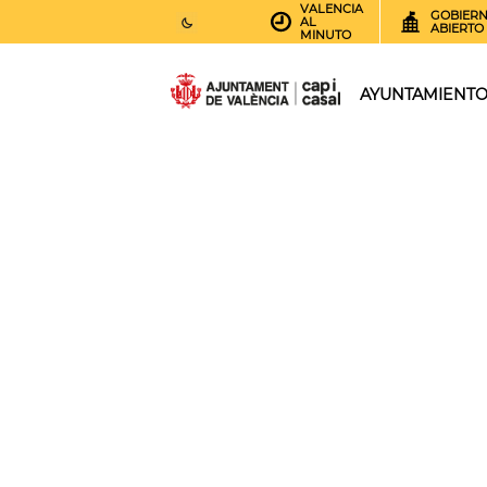
VALENCIA
GOBIER
AL
ABIERTO
MINUTO
26
AEMET.GRADOS
AYUNTAMIENT