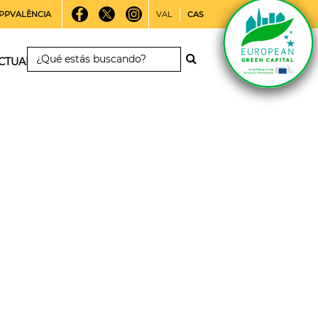
PPVALÈNCIA
VAL
CAS
CTUALIDAD