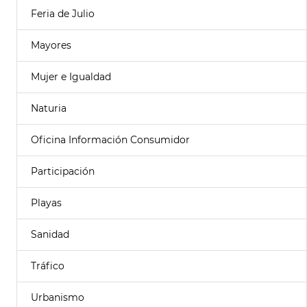
Feria de Julio
Mayores
Mujer e Igualdad
Naturia
Oficina Información Consumidor
Participación
Playas
Sanidad
Tráfico
Urbanismo