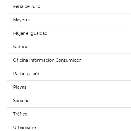
Feria de Julio
Mayores
Mujer e Igualdad
Naturia
Oficina Información Consumidor
Participación
Playas
Sanidad
Tráfico
Urbanismo