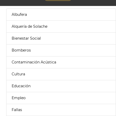
Albufera
Alquería de Solache
Bienestar Social
Bomberos
Contaminación Acústica
Cultura
Educación
Empleo
Fallas