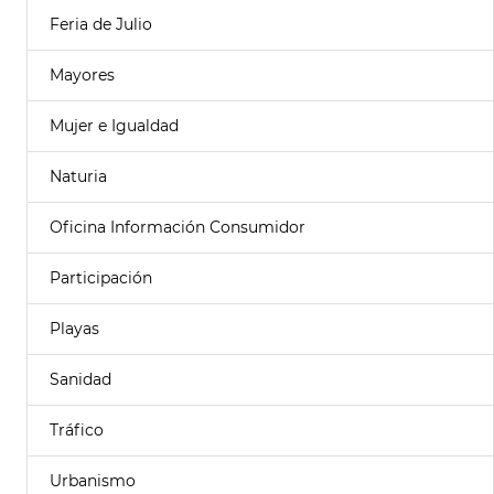
Feria de Julio
Mayores
Mujer e Igualdad
Naturia
Oficina Información Consumidor
Participación
Playas
Sanidad
Tráfico
Urbanismo