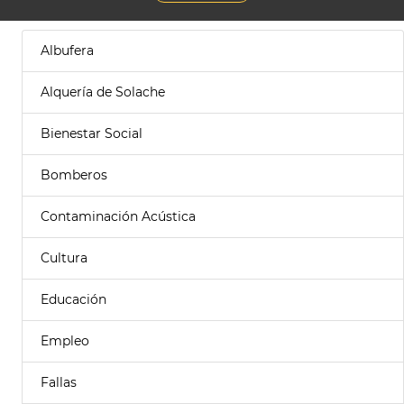
Albufera
Alquería de Solache
Bienestar Social
Bomberos
Contaminación Acústica
Cultura
Educación
Empleo
Fallas