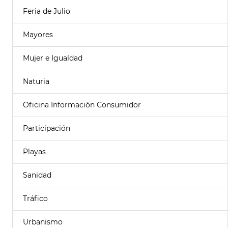
Feria de Julio
Mayores
Mujer e Igualdad
Naturia
Oficina Información Consumidor
Participación
Playas
Sanidad
Tráfico
Urbanismo