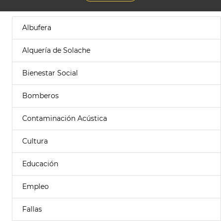
Albufera
Alquería de Solache
Bienestar Social
Bomberos
Contaminación Acústica
Cultura
Educación
Empleo
Fallas