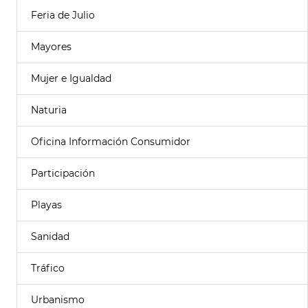
Feria de Julio
Mayores
Mujer e Igualdad
Naturia
Oficina Información Consumidor
Participación
Playas
Sanidad
Tráfico
Urbanismo