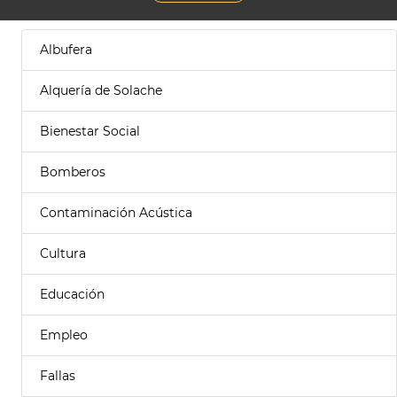
Albufera
Alquería de Solache
Bienestar Social
Bomberos
Contaminación Acústica
Cultura
Educación
Empleo
Fallas