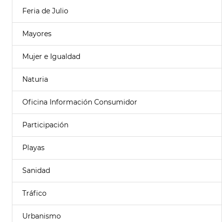
Feria de Julio
Mayores
Mujer e Igualdad
Naturia
Oficina Información Consumidor
Participación
Playas
Sanidad
Tráfico
Urbanismo