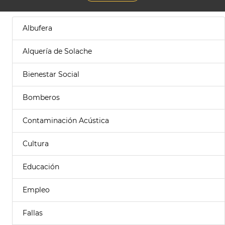
Albufera
Alquería de Solache
Bienestar Social
Bomberos
Contaminación Acústica
Cultura
Educación
Empleo
Fallas