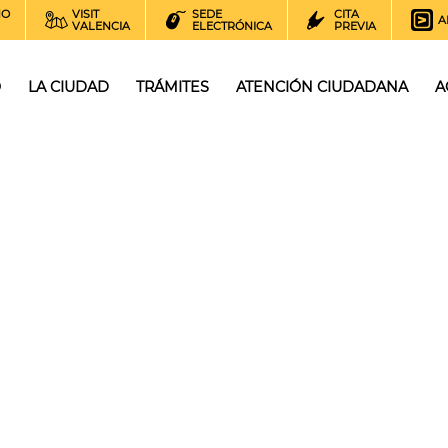
NO
VISIT
SEDE
CITA
A
VALENCIA
ELECTRÓNICA
PREVIA
O
LA CIUDAD
TRÁMITES
ATENCIÓN CIUDADANA
A