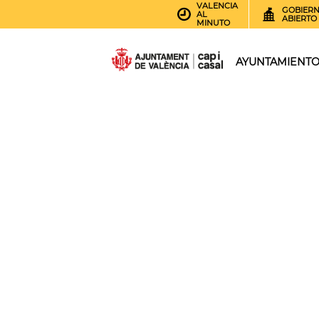
VALENCIA
GOBIER
AL
ABIERTO
MINUTO
AYUNTAMIENT