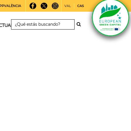
PPVALÈNCIA
VAL
CAS
CTUALIDAD