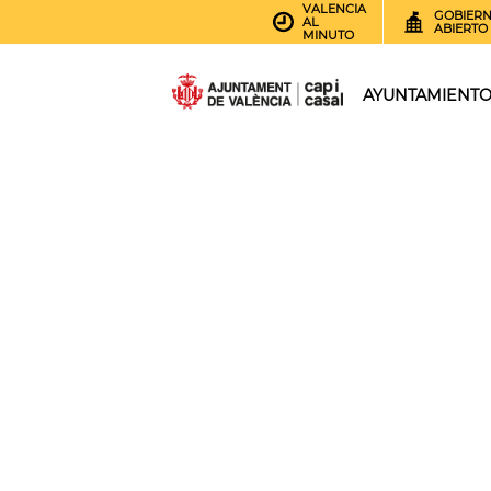
VALENCIA
GOBIER
AL
ABIERTO
MINUTO
AYUNTAMIENT