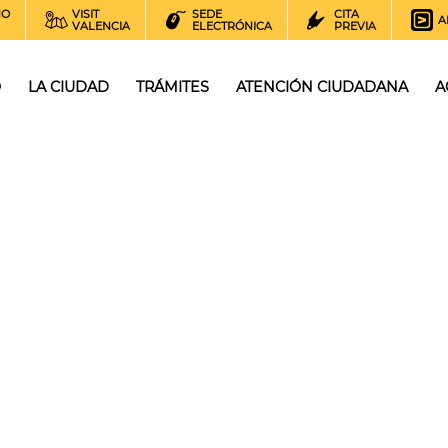
NO
VISIT
SEDE
CITA
A
VALENCIA
ELECTRÓNICA
PREVIA
O
LA CIUDAD
TRÁMITES
ATENCIÓN CIUDADANA
A