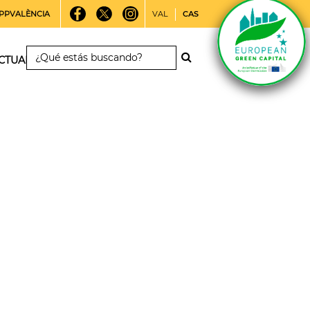
PPVALÈNCIA
VAL
CAS
CTUALIDAD