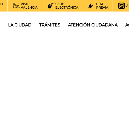
NO
VISIT
SEDE
CITA
A
VALENCIA
ELECTRÓNICA
PREVIA
O
LA CIUDAD
TRÁMITES
ATENCIÓN CIUDADANA
A