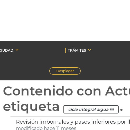
CIUDAD
TRÁMITES
Desplegar
Contenido con Act
etiqueta
.
cicle integral aigua
Revisión imbornales y pasos inferiores por l
modificado hace 11 meses