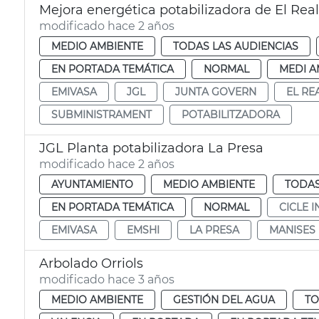
Mejora energética potabilizadora de El Rea
modificado hace 2 años
MEDIO AMBIENTE
TODAS LAS AUDIENCIAS
EN PORTADA TEMÁTICA
NORMAL
MEDI A
EMIVASA
JGL
JUNTA GOVERN
EL RE
SUBMINISTRAMENT
POTABILITZADORA
JGL Planta potabilizadora La Presa
modificado hace 2 años
AYUNTAMIENTO
MEDIO AMBIENTE
TODAS
EN PORTADA TEMÁTICA
NORMAL
CICLE 
EMIVASA
EMSHI
LA PRESA
MANISES
Arbolado Orriols
modificado hace 3 años
MEDIO AMBIENTE
GESTIÓN DEL AGUA
TO