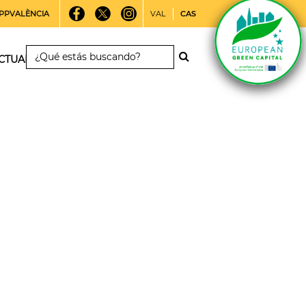
PPVALÈNCIA
VAL
CAS
CTUALIDAD