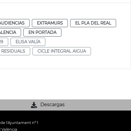
AUDIENCIAS
EXTRAMURS
EL PLA DEL REAL
ALENCIA
EN PORTADA
19
ELISA VALÍA
S RESIDUALS
CICLE INTEGRAL AIGUA
Descargas
 de l'Ajuntament nº 1
 València