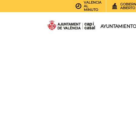
VALENCIA
GOBIER
AL
ABIERTO
MINUTO
AYUNTAMIENT