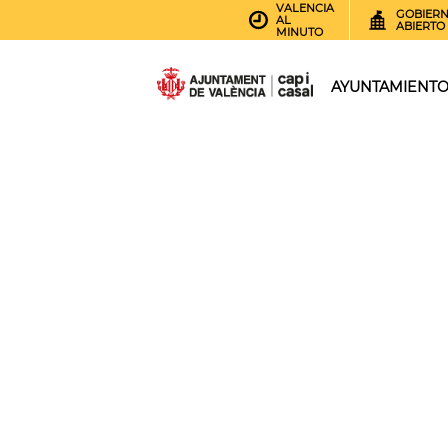
VALENCIA
GOBIER
AL
ABIERTO
MINUTO
AYUNTAMIENT