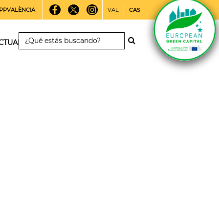
PPVALÈNCIA
VAL
CAS
CTUALIDAD