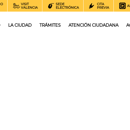
NO
VISIT
SEDE
CITA
A
VALENCIA
ELECTRÓNICA
PREVIA
O
LA CIUDAD
TRÁMITES
ATENCIÓN CIUDADANA
A